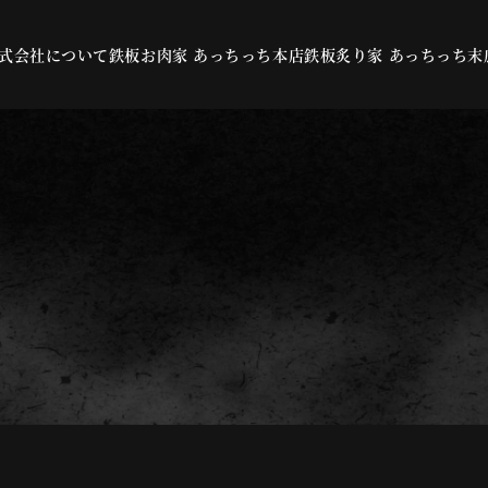
株式会社について
鉄板お肉家 あっちっち本店
鉄板炙り家 あっちっち末