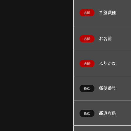
希望職種
必須
お名前
必須
ふりがな
必須
郵便番号
任意
都道府県
任意