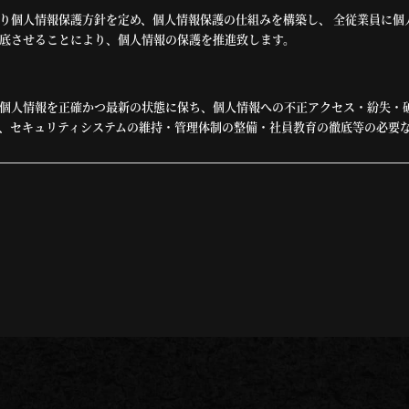
り個人情報保護方針を定め、個人情報保護の仕組みを構築し、 全従業員に個
底させることにより、個人情報の保護を推進致します。
個人情報を正確かつ最新の状態に保ち、個人情報への不正アクセス・紛失・
、セキュリティシステムの維持・管理体制の整備・社員教育の徹底等の必要
報の厳重な管理を行ないます。
目的
りした個人情報は、当社からのご連絡や業務のご案内やご質問に対する回答
用いたします。
者への開示・提供の禁止
りお預かりした個人情報を適切に管理し、次のいずれかに該当する場合を除
ん。 お客さまの同意がある場合 お客さまが希望されるサービスを行なうた
示する場合 法令に基づき開示することが必要である場合
対策