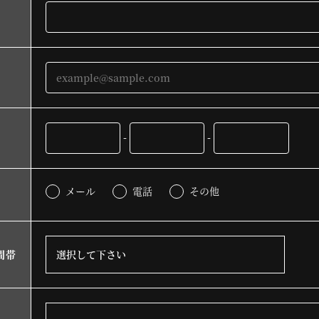
-
-
メール
電話
その他
間帯