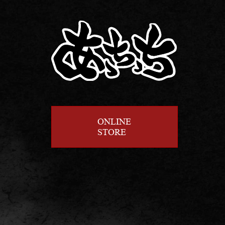
当社は、個人情報の
ご本人の照会
お客さまがご本人の
させていただきます
法令、規範の遵
当社は、保有する個
宜見直し、その改善
ONLINE
STORE